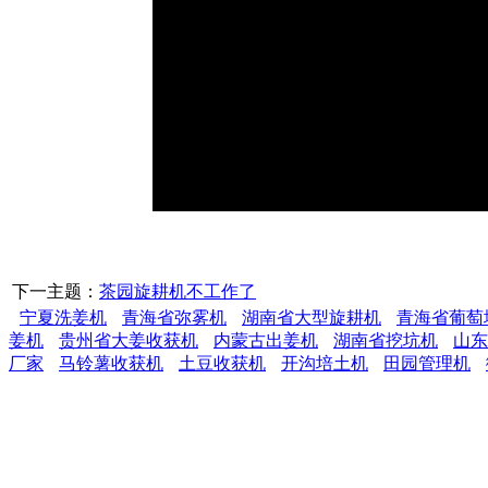
下一主题：
茶园旋耕机不工作了
宁夏洗姜机
青海省弥雾机
湖南省大型旋耕机
青海省葡萄
姜机
贵州省大姜收获机
内蒙古出姜机
湖南省挖坑机
山东
厂家
马铃薯收获机
土豆收获机
开沟培土机
田园管理机
潍坊市凯力农业机械有