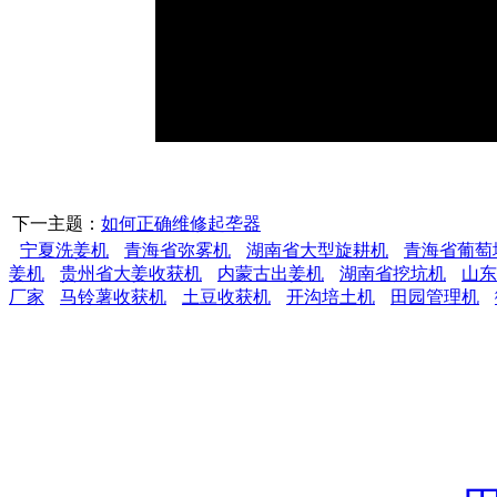
下一主题：
如何正确维修起垄器
宁夏洗姜机
青海省弥雾机
湖南省大型旋耕机
青海省葡萄
姜机
贵州省大姜收获机
内蒙古出姜机
湖南省挖坑机
山东
厂家
马铃薯收获机
土豆收获机
开沟培土机
田园管理机
潍坊市凯力农业机械有
省潍坊市经济技术开发区